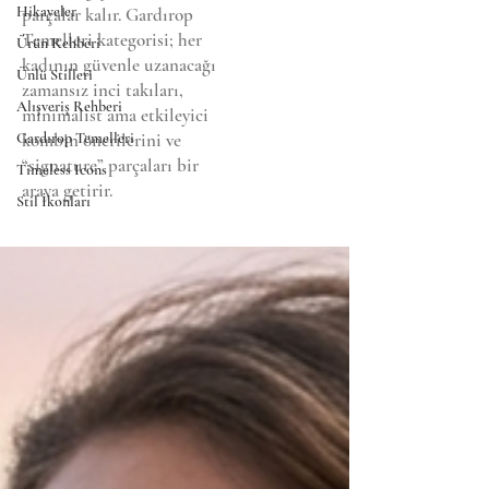
Hikayeler
parçalar kalır. Gardırop
Temelleri kategorisi; her
Ürün Rehberi
kadının güvenle uzanacağı
Ünlü Stilleri
zamansız inci takıları,
Alışveriş Rehberi
minimalist ama etkileyici
Gardırop Temelleri
kombin önerilerini ve
“signature” parçaları bir
Timeless Icons
araya getirir.
Stil İkonları