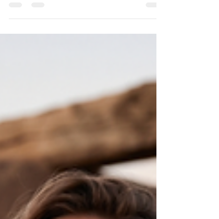
Yazın Her Look'u Yükselten Takılar
Yaz gardırobunun sırrı daha fazla parça değil, doğru parça.
Mayo ile mükemmel, keten elbise ile kusursuz—The
Bulums'un 6 zamansız kolyesi her yaz kombinasyonunu
yükseltir. İnciler ve hematit, sabahtan akşama, plajdan
marinaya. Az ama öz: investment piece felsefesiyle yaz'ın
en akıllı yatırımı.