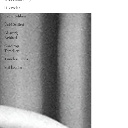
Hikayeler
Ürün Rehberi
Ünlü Stilleri
Alışveriş
Rehberi
Gardırop
Temelleri
Timeless Icons
Stil İkonları