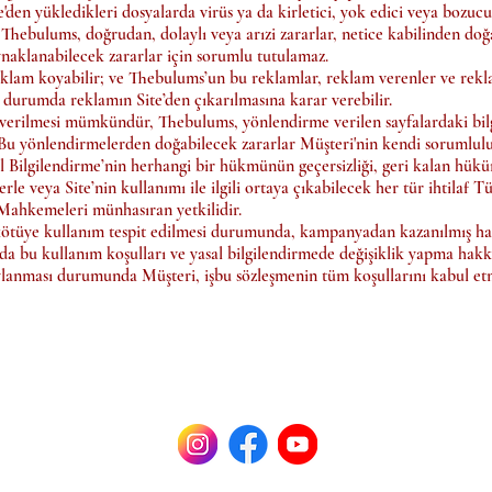
den yükledikleri dosyalarda virüs ya da kirletici, yok edici veya bozucu
hebulums, doğrudan, dolaylı veya arızi zararlar, netice kabilinden doğa
ynaklanabilecek zararlar için sorumlu tutulamaz.
eklam koyabilir; ve Thebulums’un bu reklamlar, reklam verenler ve rek
 durumda reklamın Site’den çıkarılmasına karar verebilir.
e verilmesi mümkündür, Thebulums, yönlendirme verilen sayfalardaki bi
Bu yönlendirmelerden doğabilecek zararlar Müşteri'nin kendi sorumlul
l Bilgilendirme’nin herhangi bir hükmünün geçersizliği, geri kalan hük
le veya Site’nin kullanımı ile ilgili ortaya çıkabilecek her tür ihtilaf
Mahkemeleri münhasıran yetkilidir.
tüye kullanım tespit edilmesi durumunda, kampanyadan kazanılmış hakl
bu kullanım koşulları ve yasal bilgilendirmede değişiklik yapma hakkın
ylanması durumunda Müşteri, işbu sözleşmenin tüm koşullarını kabul etmi