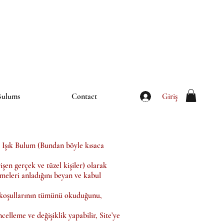
iletisim@thebulums.com
Giriş
Bulums
Contact
in Işık Bulum (Bundan böyle kısaca
şen gerçek ve tüzel kişiler) olarak
irmeleri anladığını beyan ve kabul
ik koşullarının tümünü okuduğunu,
celleme ve değişiklik yapabilir, Site’ye