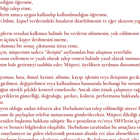
nmediğini öğrenme,
 bilgi talep etme,
rilerin amaca uygun kullanılıp kullanılmadığını öğrenme,
eri bilme, kişisel verilerindeki hataların düzeltilmesini ve eğer aktarım ya
beplerin ortadan kalkması halinde bu verilerin silinmesini, yok edilmesin
n üçüncü kişiye iletilmesini isteme,
li olumsuz bir sonuç çıkmasına itiraz etme,
in, müşterinin sadece "iletişim" sayfasından bize ulaşması yeterlidir.
na erdirmesi ve yazılı olarak talep etmesi halinde yasal olarak tutması 
onim hale getirmeyi taahhüt eder. Müşteri, üyelikten ayrılması durumun
ası, hata, ihmal, kesinti, silinme, kayıp, işlemin veya iletişimin gecikme
ra girilmesi, değiştirilmesi veya kullanılması hususunda herhangi bir sor
ini sürekli şekilde kontrol etmektedir. Ancak tüm itinalı çalışmaya rağmen
e içeriklerin güncelliği, doğruluğu, şartları, kalitesi, performansı hakkı
r.
yesi olduğu andan itibaren aksi Thebulums’tan talep edilmediği sürece bil
ums ile paylaşılan telefon numarasına gönderilecektir. Müşteri dilediği 
niden başlatma hakkına sahiptir. Bu e-postaların ve/veya SMS’lerin içeriğ
 ve benzeri bilgilerden oluşabilir. Thebulums tarafından bu amaçlara yön
ı onaylamıyor ise giden elektronik postanın altında yer alan abonelikten
gönderim listesinden çıkışlarını sağlayacaktır. Bu linkten ayrı olarak işbu 