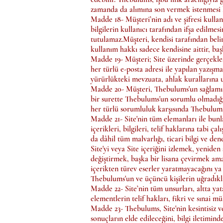
zamanda da alımına son vermek istenmesi
Madde 18- Müşteri’nin adı ve şifresi kullanı
bilgilerin kullanıcı tarafından ifşa edilm
tutulamaz.Müşteri, kendisi tarafından belir
kullanım hakkı sadece kendisine aittir, ba
Madde 19- Müşteri; Site üzerinde gerçekleş
her türlü e-posta adresi ile yapılan yazışm
yürürlükteki mevzuata, ahlak kurallarına u
Madde 20- Müşteri, Thebulums'un sağlamış 
bir surette Thebulums'un sorumlu olmadığ
her türlü sorumluluk karşısında Thebulums'
Madde 21- Site'nin tüm elemanları ile bunl
içerikleri, bilgileri, telif haklarına tabi 
da dâhil tüm malvarlığı, ticari bilgi ve den
Site'yi veya Site içeriğini izlemek, yeni
değiştirmek, başka bir lisana çevirmek ama
içerikten türev eserler yaratmayacağını ya
Thebulums'un ve üçüncü kişilerin uğradıkl
Madde 22- Site’nin tüm unsurları, altta yata
elementlerin telif hakları, fikri ve sınai m
Madde 23- Thebulums, Site'nin kesintisiz vey
sonuçların elde edileceğini, bilgi iletimin