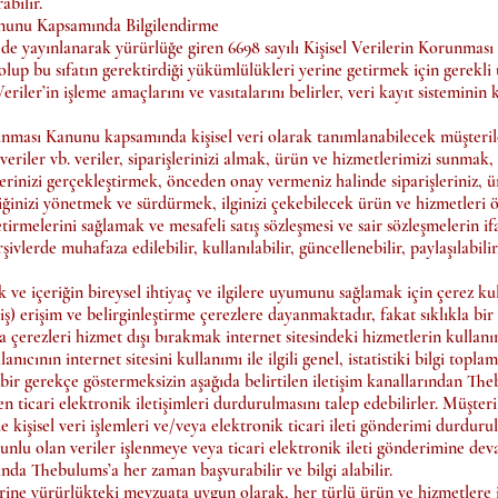
abilir.
Kanunu Kapsamında Bilgilendirme
ede yayınlanarak yürürlüğe giren 6698 sayılı Kişisel Verilerin Korunma
lup bu sıfatın gerektirdiği yükümlülükleri yerine getirmek için gerekli
riler’in işleme amaçlarını ve vasıtalarını belirler, veri kayıt sistemin
unması Kanunu kapsamında kişisel veri olarak tanımlanabilecek müşteriler
eriler vb. veriler, siparişlerinizi almak, ürün ve hizmetlerimizi sunmak,
erinizi gerçekleştirmek, önceden onay vermeniz halinde siparişleriniz, 
iğinizi yönetmek ve sürdürmek, ilginizi çekebilecek ürün ve hizmetleri ön
tirmelerini sağlamak ve mesafeli satış sözleşmesi ve sair sözleşmelerin 
arşivlerde muhafaza edilebilir, kullanılabilir, güncellenebilir, paylaşılabilir
ve içeriğin bireysel ihtiyaç ve ilgilere uyumunu sağlamak için çerez ku
ilmiş) erişim ve belirginleştirme çerezlere dayanmaktadır, fakat sıklıkla bir 
a çerezleri hizmet dışı bırakmak internet sitesindeki hizmetlerin kullan
nıcının internet sitesini kullanımı ile ilgili genel, istatistiki bilgi topl
r gerekçe göstermeksizin aşağıda belirtilen iletişim kanallarından Thebu
n ticari elektronik iletişimleri durdurulmasını talep edebilirler. Müşteri
 kişisel veri işlemleri ve/veya elektronik ticari ileti gönderimi durdur
nlu olan veriler işlenmeye veya ticari elektronik ileti gönderimine devam
kkında Thebulums’a her zaman başvurabilir ve bilgi alabilir.
ne yürürlükteki mevzuata uygun olarak, her türlü ürün ve hizmetlere ili