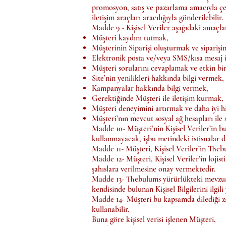
promosyon, satış ve pazarlama amacıyla çeşi
iletişim araçları aracılığıyla gönderilebilir.
Madde 9 - Kişisel Veriler aşağıdaki amaçlar
Müşteri kaydını tutmak,
Müşterinin Siparişi oluşturmak ve siparişin
Elektronik posta ve/veya SMS/kısa mesaj 
Müşteri sorularını cevaplamak ve etkin bi
Site’nin yenilikleri hakkında bilgi vermek,
Kampanyalar hakkında bilgi vermek,
Gerektiğinde Müşteri ile iletişim kurmak,
Müşteri deneyimini artırmak ve daha iyi h
Müşteri’nın mevcut sosyal ağ hesapları ile 
Madde 10- Müşteri’nin Kişisel Veriler’in bu
kullanmayacak, işbu metindeki istisnalar 
Madde 11- Müşteri, Kişisel Veriler’in Theb
Madde 12- Müşteri, Kişisel Veriler’in lojisti
şahıslara verilmesine onay vermektedir.
Madde 13- Thebulums yürürlükteki mevzuat 
kendisinde bulunan Kişisel Bilgilerini ilgil
Madde 14- Müşteri bu kapsamda dilediği z
kullanabilir.
Buna göre kişisel verisi işlenen Müşteri,