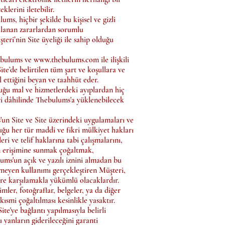
klerini iletebilir.
ums, hiçbir şekilde bu kişisel ve gizli
aklanan zararlardan sorumlu
teri’nin Site üyeliği ile sahip olduğu
hebulums ve
www.thebulums.com
ile ilişkili
te’de belirtilen tüm şart ve koşullara ve
 ettiğini beyan ve taahhüt eder.
uğu mal ve hizmetlerdeki ayıplardan hiç
i dâhilinde Thebulums'a yüklenebilecek
'un Site ve Site üzerindeki uygulamaları ve
lduğu her tür maddi ve fikri mülkiyet hakları
eri ve telif haklarına tabi çalışmalarını,
in erişimine sunmak çoğaltmak,
ums'un açık ve yazılı iznini almadan bu
lmeyen kullanımı gerçekleştiren Müşteri,
ere karşılamakla yükümlü olacaklardır.
imler, fotoğraflar, belgeler, ya da diğer
kısmi çoğaltılması kesinlikle yasaktır.
ite'ye bağlantı yapılmasıyla belirli
u yanların giderileceğini garanti