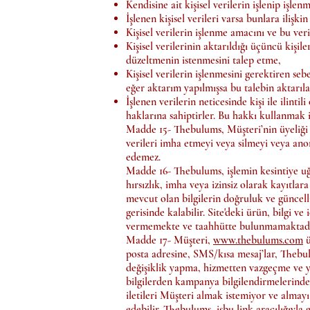
Kendisine ait kişisel verilerin işlenip işle
İşlenen kişisel verileri varsa bunlara ilişkin
Kişisel verilerin işlenme amacını ve bu ve
Kişisel verilerinin aktarıldığı üçüncü kişil
düzeltmenin istenmesini talep etme,
Kişisel verilerin işlenmesini gerektiren se
eğer aktarım yapılmışsa bu talebin aktarıla
İşlenen verilerin neticesinde kişi ile ilinti
haklarına sahiptirler. Bu hakkı kullanmak iç
Madde 15- Thebulums, Müşteri’nin üyeliği so
verileri imha etmeyi veya silmeyi veya an
edemez.
Madde 16- Thebulums, işlemin kesintiye uğram
hırsızlık, imha veya izinsiz olarak kayıtla
mevcut olan bilgilerin doğruluk ve güncelliğ
gerisinde kalabilir. Site'deki ürün, bilgi v
vermemekte ve taahhütte bulunmamaktadı
Madde 17- Müşteri,
www.thebulums.com
ü
posta adresine, SMS/kısa mesaj’lar, Thebul
değişiklik yapma, hizmetten vazgeçme ve ye
bilgilerden kampanya bilgilendirmelerinden
iletileri Müşteri almak istemiyor ve almay
edebilir. Thebulums, işbu link aracılığıyla 