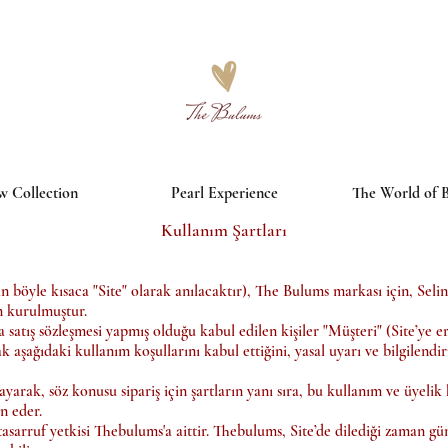
3000₺ ve üzeri alışverişlerde ücretsiz kargo
 Collection
Pearl Experience
The World of 
Kullanım Şartları
an böyle kısaca "Site" olarak anılacaktır), The Bulums markası için, Sel
n kurulmuştur.
atış sözleşmesi yapmış olduğu kabul edilen kişiler "Müşteri" (Site’ye eri
ak aşağıdaki kullanım koşullarını kabul ettiğini, yasal uyarı ve bilgilend
layarak, söz konusu sipariş için şartların yanı sıra, bu kullanım ve üyel
n eder.
tasarruf yetkisi Thebulums'a aittir. Thebulums, Site’de dilediği zaman gün