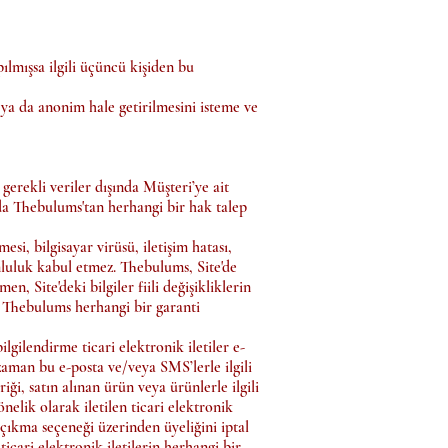
pılmışsa ilgili üçüncü kişiden bu
i ya da anonim hale getirilmesini isteme ve
gerekli veriler dışında Müşteri’ye ait
da Thebulums'tan herhangi bir hak talep
si, bilgisayar virüsü, iletişim hatası,
umluluk kabul etmez. Thebulums, Site'de
, Site'deki bilgiler fiili değişikliklerin
nda Thebulums herhangi bir garanti
gilendirme ticari elektronik iletiler e-
zaman bu e-posta ve/veya SMS’lerle ilgili
i, satın alınan ürün veya ürünlerle ilgili
elik olarak iletilen ticari elektronik
 çıkma seçeneği üzerinden üyeliğini iptal
ticari elektronik iletilerin herhangi bir