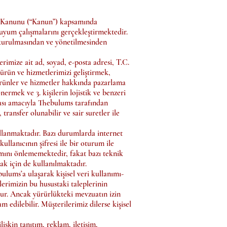
sı Kanunu (“Kanun”) kapsamında
 uyum çalışmalarını gerçekleştirmektedir.
in kurulmasından ve yönetilmesinden
imize ait ad, soyad, e-posta adresi, T.C.
 ürün ve hizmetlerimizi geliştirmek,
ürünler ve hizmetler hakkında pazarlama
ermek ve 3. kişilerin lojistik ve benzeri
ifası amacıyla Thebulums tarafından
, transfer olunabilir ve sair suretler ile
llanmaktadır. Bazı durumlarda internet
kullanıcının şifresi ile bir oturum ile
ımını önlememektedir, fakat bazı teknik
amak için de kullanılmaktadır.
lums’a ulaşarak kişisel veri kullanımı-
lerimizin bu husustaki taleplerinin
ulur. Ancak yürürlükteki mevzuatın izin
 edilebilir. Müşterilerimiz dilerse kişisel
şkin tanıtım, reklam, iletişim,