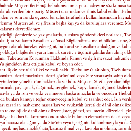
 halinde Müşteri
iletisim@thebulums.com
e-posta adresine söz konusu iste
larak verilen bir sipariş, Müşteri tarafından verilmiş kabul edilir. Thebul
esinden ve sonrasında üçüncü bir şahıs tarafından kullanılmasından kayn
lenmiş Müşteri adı ve şifresini başka kişi ya da kuruluşlara veremez. Müş
şkalarına devredilemez.
tirdiği işlemlerde ve yazışmalarda, alıcılara gönderdikleri notlarda, T
ada; işbu Kullanım Koşulları ve Yasal Bilgilendirme metni hükümlerine, Si
ygun olarak hareket edeceğini, bu kural ve koşulları anladığını ve kabul
olduğu bilgilerden yararlanmak suretiyle üçüncü şahıslardan almış old
ını, Tüketicinin Korunması Hakkında Kanun ve ilgili mevzuat hükümler
u şimdiden ibra ettiğini kabul ve beyan eder.
ara ilişkin her türlü fikri ve mali hakkı Thebulums'a ait olup, Thebulums
çalışmaları, ticari markaları, ticari görünümü veya Site vasıtasıyla sahip o
eyimlerine yönelik tüm hakları da saklıdır. Müşteri, Site'de yer alan bilgil
den satmak, paylaşmak, dağıtmak, sergilemek, kopyalamak, üçüncü kişiler
cıyla ya da izin ve yetki verilmeyen başka amaçlarla ve önceden Thebul
 da bunları kamuya teşhir etmeyeceğini kabul ve taahhüt eder. İzin veri
arı zararları mahkeme masrafları ve avukatlık ücreti de dâhil olmak üz
n teknoloji de dahil olmak üzere ,ister, görsel, ses, metin, düzenleri, çiz
ülkiyet hakları ile korunmaktadır. sitede bulunan elemanların ticari veya 
a hatasız olacağını ya da Site'nin veya içeriğinin kullanılmasıyla ya da S
de gecikme/başarısızlık/hata/kasıtsız ihmal veya kayıpların olması, sorunl