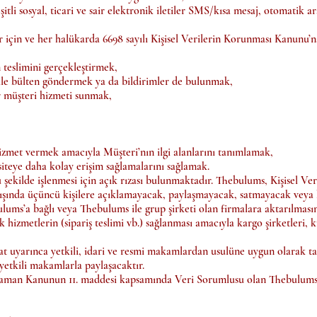
tli sosyal, ticari ve sair elektronik iletiler SMS/kısa mesaj, otomatik 
 için ve her halükarda 6698 sayılı Kişisel Verilerin Korunması Kanunu’na
 teslimini gerçekleştirmek,
ile bülten göndermek ya da bildirimler de bulunmak,
r müşteri hizmeti sunmak,
izmet vermek amacıyla Müşteri’nın ilgi alanlarını tanımlamak,
siteye daha kolay erişim sağlamalarını sağlamak.
 şekilde işlenmesi için açık rızası bulunmaktadır. Thebulums, Kişisel Ve
dışında üçüncü kişilere açıklamayacak, paylaşmayacak, satmayacak veya 
ulums’a bağlı veya Thebulums ile grup şirketi olan firmalara aktarılmas
k hizmetlerin (sipariş teslimi vb.) sağlanması amacıyla kargo şirketleri, kur
uyarınca yetkili, idari ve resmi makamlardan usulüne uygun olarak tal
i yetkili makamlarla paylaşacaktır.
aman Kanunun 11. maddesi kapsamında Veri Sorumlusu olan Thebulums’a 