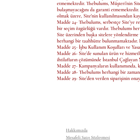
etmemektedir. Thebulums, Müşteri'nin Site'
bulaşmayacağını da garanti etmemektedir. T
olmak üzere, Site'nin kullanılmasından ka
Madde 24- Thebulums, serbestçe Site’ye r
bir seçim özgürlüğü vardır. Thebulums her
Site üzerinden başka sitelere yönlendirm
herhangi bir taahhütte bulunmamaktadır. 
Madde 25- İşbu Kullanım Koşulları ve Yasa
Madde 26- Site’de sunulan ürün ve hizmetler
ihtilafların çözümünde İstanbul Çağlayan 
Madde 27- Kampanyaların kullanımında, kö
Madde 28- Thebulums herhangi bir zamanda 
Madde 29- Site’den verilen siparişinin ona
Hakkımızda
Mesafeli Satış Sözleşmesi