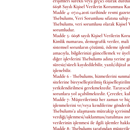
erişimleri sürekli veya geçici olarak durdur
6698 Sayılı Kişisel Verilerin Korunması 
Madde 4- 07.04.2016 tarihinde resmi gazet
Thebulums, Veri Sorumlusu sıfatına sahip o
Thebulums, veri sorumlusu olarak Kişisel Ve
sorumludur.
Madde 5- 6698 sayılı Kişisel Verilerin Kor
Kimlik numarası, demografik veriler, mali v
sistemsel sorunların çözümü, ödeme işleml
amacıyla, bilgilerinizi güncellemek ve üyel
diğer işlevlerini Thebulums adına yerine ge
süresiz/süreli kaydedilebilir, yazılı/dijital 
işlenebilir.
Madde 6 - Thebulums, hizmetlerini sunmak 
sitelerine bireyselleştirilmiş (kişiselleştir
yetkilendirilmesi gerekmektedir. Tarayıcıd
sorunlara yol açabilmektedir. Çerezler, kulla
Madde 7- Müşterilerimiz her zaman ve hiçbi
işlenmelerini ve/veya kendilerine gönderile
Thebulums’a ulaşmasını müteakip içerisinde
verdiği/işlenmesi/saklanması/tutulması zoru
verilerinin işlenmesi ile ilgili işlemler ha
Madde 8- Thebulums tarafından müşterileri