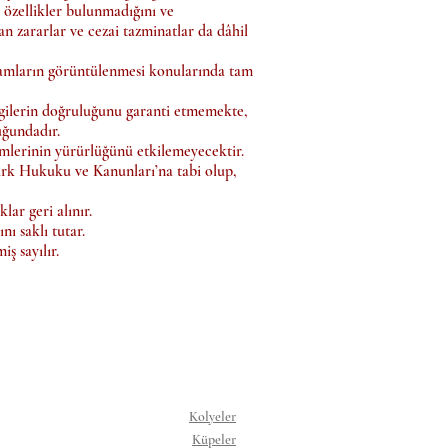
 özellikler bulunmadığını ve
n zararlar ve cezai tazminatlar da dâhil
lamların görüntülenmesi konularında tam
lgilerin doğruluğunu garanti etmemekte,
uğundadır.
ümlerinin yürürlüğünü etkilemeyecektir.
 Türk Hukuku ve Kanunları’na tabi olup,
ar geri alınır.
ı saklı tutar.
ş sayılır.
Kolyeler
Küpeler