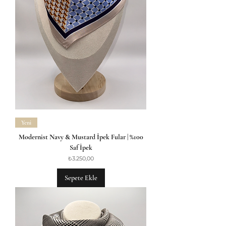
Yeni
Modernist Navy & Mustard İpek Fular | %100
Saf İpek
Fiyat
₺3.250,00
Sepete Ekle