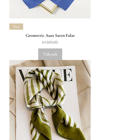
Yeni
Geometric Aura Saten Fular
Fiyat
₺1.500,00
Tükendi