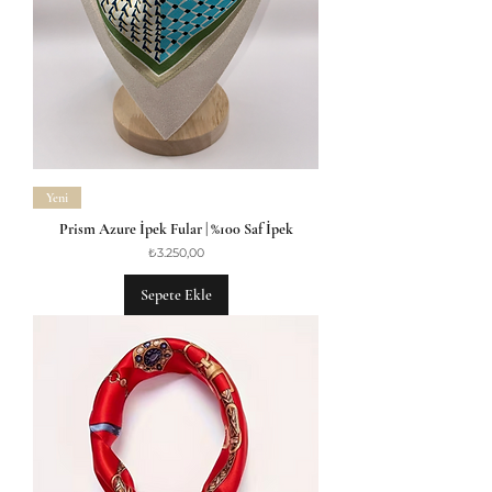
Yeni
Prism Azure İpek Fular | %100 Saf İpek
Fiyat
₺3.250,00
Sepete Ekle