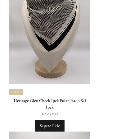
Yeni
Heritage Glen Check İpek Fular | %100 Saf
İpek
Fiyat
₺3.250,00
Sepete Ekle