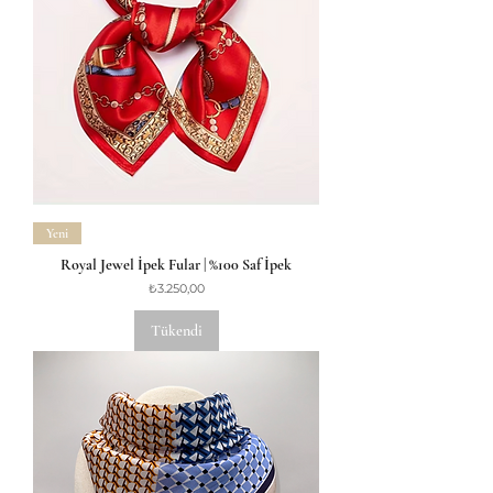
Yeni
Royal Jewel İpek Fular | %100 Saf İpek
Fiyat
₺3.250,00
Tükendi