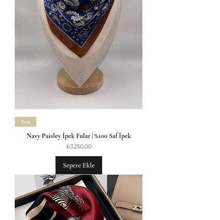
Yeni
Navy Paisley İpek Fular | %100 Saf İpek
Fiyat
₺3.250,00
Sepete Ekle