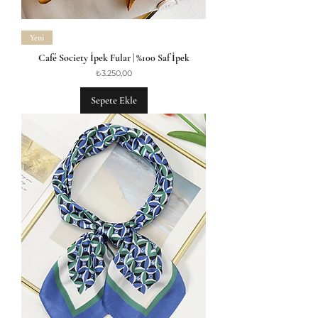
Yeni
Café Society İpek Fular | %100 Saf İpek
Fiyat
₺3.250,00
Sepete Ekle