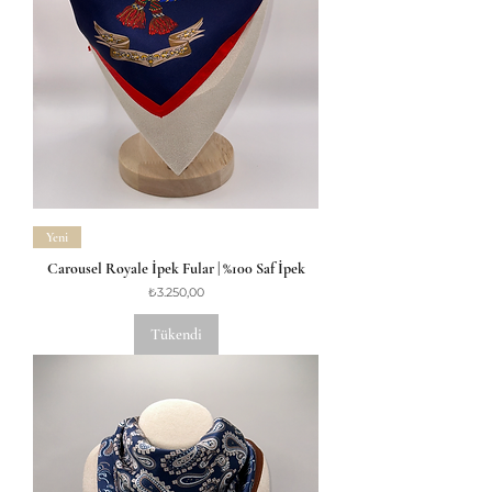
Yeni
Carousel Royale İpek Fular | %100 Saf İpek
Fiyat
₺3.250,00
Tükendi