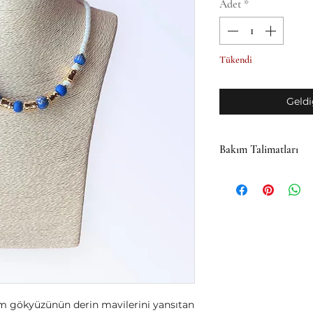
Adet
*
Tükendi
Geldi
Bakım Talimatları
Koleksiyonumuzdaki b
doğal taşlardan üretil
boyunca ilk günkü gib
önerilerini dikkate al
Temizlik:
Kolyenizi
temizleyebilirsini
aşındırıcı maddele
olduklarından, naz
m gökyüzünün derin mavilerini yansıtan
Saklama:
Kolyeniz