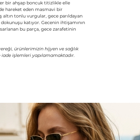
 bir ahşap boncuk titizlikle elle
nemden uzak bir y
lde hareket eden masmavi bir
bir mücevher kut
ş altın tonlu vurgular, gece parıldayan
muhafaza edin. Bu,
lik dokunuşu katıyor. Gecenin ihtişamının
ve çizilmeleri enge
asarlanan bu parça, gece zarafetinin
Kullanım Sırasınd
kimyasallar, parfü
ereği, ürünlerimizin hijyen ve sağlık
doğrudan temas e
e iade işlemleri yapılamamaktadır.
Nemden Koruma:
herhangi bir su akt