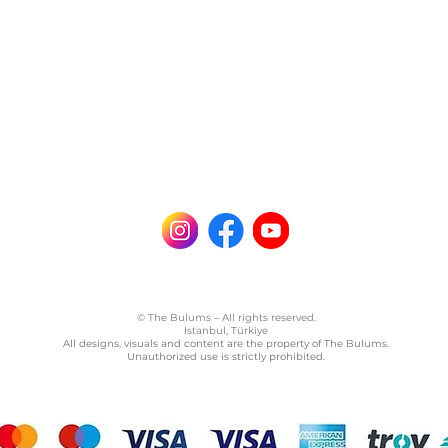
© The Bulums – All rights reserved.
Istanbul, Türkiye
All designs, visuals and content are the property of The Bulums.
Unauthorized use is strictly prohibited.