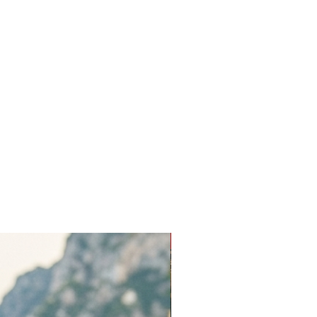
erde saklayın. Mümkünse, kolyeyi
usunda veya kumaş bir kesede
 taşların renginin solmasını önler
ller.
a Dikkat Edilecekler:
Kolyenizi sert
mler, saç spreyleri ve losyonlarla
ttirmekten kaçının.
Kolyenizi yüzme, duş alma veya
ivitesi sırasında çıkarın.
New