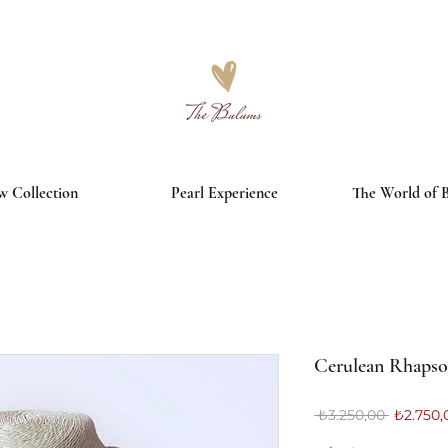
3000₺ ve üzeri alışverişlerde ücretsiz kargo
 Collection
Pearl Experience
The World of 
Cerulean Rhaps
Normal
 ₺3.250,00 
₺2.750,
Fiyat