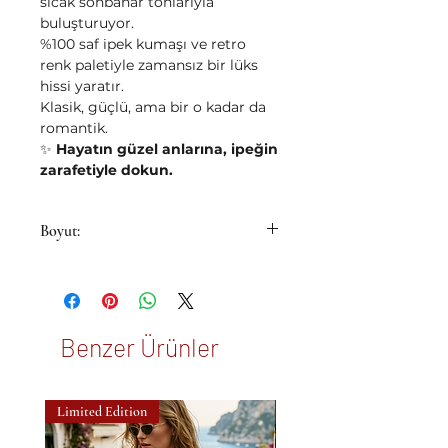
sıcak sonbahar tonlarıyla
buluşturuyor.
%100 saf ipek kumaşı ve retro
renk paletiyle zamansız bir lüks
hissi yaratır.
Klasik, güçlü, ama bir o kadar da
romantik.
✨
Hayatın güzel anlarına, ipeğin
zarafetiyle dokun.
Boyut:
53x53cm
Benzer Ürünler
Limited Edition
New