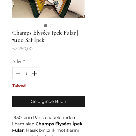
Champs Élysées İpek Fular |
%100 Saf İpek
Fiyat
₺3.250,00
Adet
*
Tükendi
Geldiğinde Bildir
1950’lerin Paris caddelerinden
ilham alan
Champs Élysées İpek
Fular
, klasik binicilik motiflerini