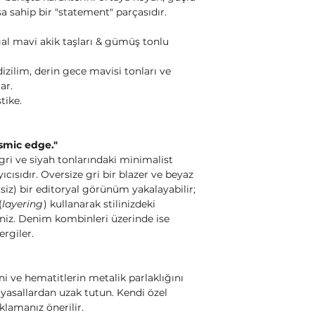
 sahip bir "statement" parçasıdır.
ğal mavi akik taşları & gümüş tonlu
zilim, derin gece mavisi tonları ve
ar.
tike.
osmic edge."
, gri ve siyah tonlarındaki minimalist
ısıdır. Oversize gri bir blazer ve beyaz
etsiz) bir editoryal görünüm yakalayabilir;
(
layering
) kullanarak stilinizdeki
siniz. Denim kombinleri üzerinde ise
rgiler.
i ve hematitlerin metalik parlaklığını
yasallardan uzak tutun. Kendi özel
lamanız önerilir.