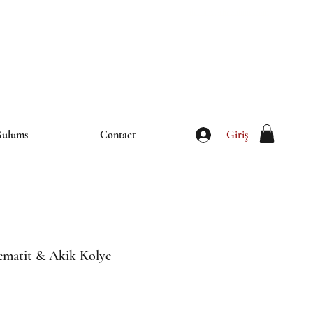
iletisim@thebulums.com
Giriş
Bulums
Contact
ematit & Akik Kolye