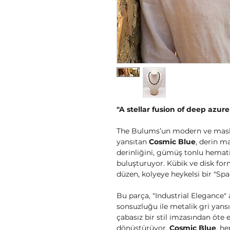
"A stellar fusion of deep azur
The Bulums’un modern ve masküle
yansıtan
Cosmic Blue
, derin ma
derinliğini, gümüş tonlu hemati
buluşturuyor. Kübik ve disk for
düzen, kolyeye heykelsi bir "Spa
Bu parça, "Industrial Elegance"
sonsuzluğu ile metalik gri yansı
çabasız bir stil imzasından öte e
dönüştürüyor.
Cosmic Blue
, h