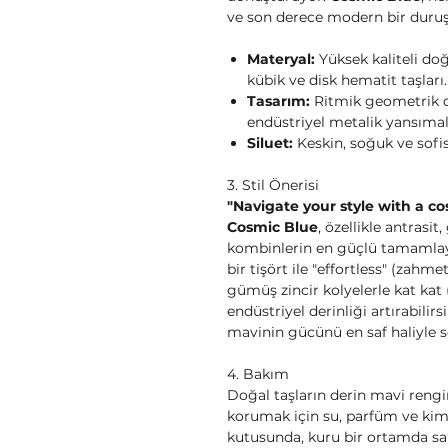
ve son derece modern bir duruşa
Materyal:
Yüksek kaliteli do
kübik ve disk hematit taşları.
Tasarım:
Ritmik geometrik di
endüstriyel metalik yansımal
Siluet:
Keskin, soğuk ve sofis
3. Stil Önerisi
"Navigate your style with a c
Cosmic Blue
, özellikle antrasit
kombinlerin en güçlü tamamlayıc
bir tişört ile "effortless" (zahm
gümüş zincir kolyelerle kat kat 
endüstriyel derinliği artırabilir
mavinin gücünü en saf haliyle se
4. Bakım
Doğal taşların derin mavi rengin
korumak için su, parfüm ve kim
kutusunda, kuru bir ortamda sak