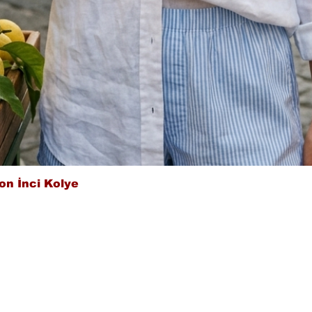
Hızlı Bakış
on İnci Kolye