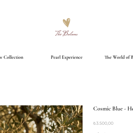
3000₺ ve üzeri alışverişlerde ücretsiz kargo
 Collection
Pearl Experience
The World of 
Cosmic Blue - H
Fiyat
₺3.500,00