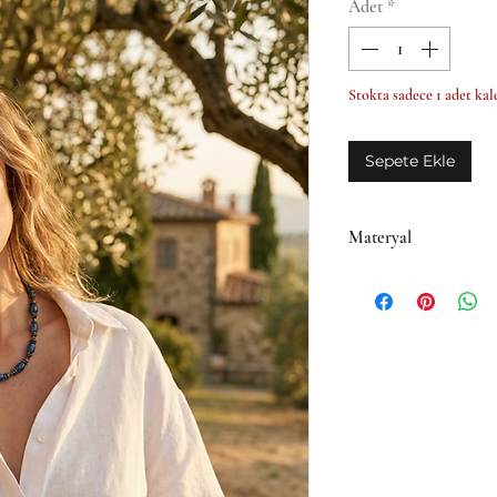
Adet
*
Stokta sadece 1 adet kal
Sepete Ekle
Materyal
• Hematit ve Akik taş
• Kapanış detayları: