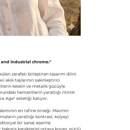
e and industrial chrome."
n zarafeti birleştiren tasarım dilini
vi akik taşlarının sakinleştirici
tlerin keskin ve metalik gücüyle
mundaki hematitlerin yarattığı ritmik
ce Age" estetiği katıyor.
 akımının en rafine örneği. Mavinin
maların yarattığı kontrast, kolyeyi
ditoryal bir sanat eserine
er bakışta karakterini ortaya koyan, güçlü