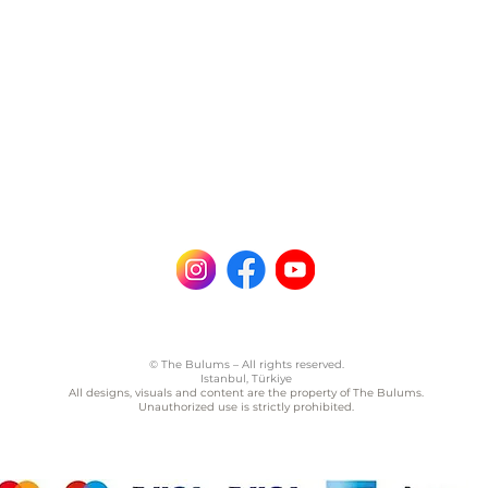
© The Bulums – All rights reserved.
Istanbul, Türkiye
All designs, visuals and content are the property of The Bulums.
Unauthorized use is strictly prohibited.