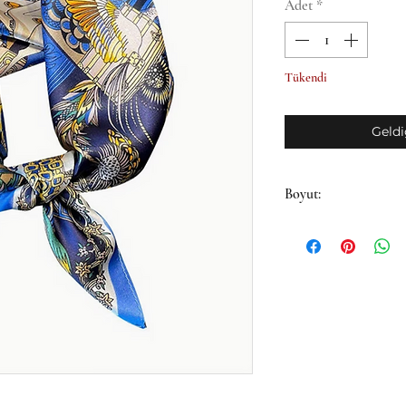
Adet
*
Tükendi
Geldi
Boyut:
53x53cm