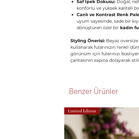
Saf İpek Dokusu:
Doğal, nef
konforlu ve yüksek kaliteli b
Canlı ve Kontrast Renk Pale
uyum sayesinde, sade bir kıy
dönüştüren özel bir
kadın fu
Styling Önerisi:
Beyaz oversize
kullanarak fularınızın renkli dü
görünüm için fularınızı büstiyer
çantasının sapına dolayarak stili
Benzer Ürünler
Limited Edition