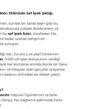
ler: Stilinizde Saf İpek Şıklığı
eri, sürreal bir sanat eseri gibi bu
rdırobunuza yüksek dozda enerji ve
an bu
saf ipek fular
, zürafadan file,
ere kadar uzanan zengin bir
kle sunuyor.
ği sarı, turuncu ve yeşil tonlarının
ar
, %100 saf ipek dokusunun verdiği
eyle her kombine anında ikonik bir hava
tavır ve hikayesi olan parçalar arayanlar
 kadının stilindeki en dikkat çekici
z?
sarım:
Hayvan figürlerinin ve bitki
ı dünya, her bağlama şeklinizde farklı
r.