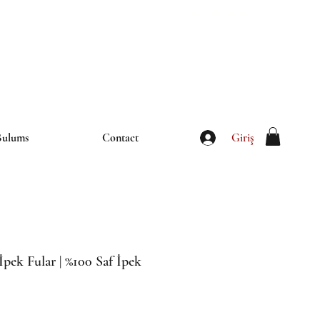
iletisim@thebulums.com
Giriş
Bulums
Contact
pek Fular | %100 Saf İpek