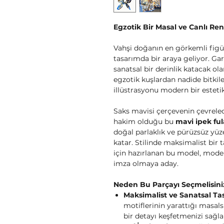
Egzotik Bir Masal ve Canlı Renk
Vahşi doğanın en görkemli figürl
tasarımda bir araya geliyor. Ga
sanatsal bir derinlik katacak ol
egzotik kuşlardan nadide bitkil
illüstrasyonu modern bir esteti
Saks mavisi çerçevenin çevreledi
hakim olduğu bu
mavi ipek ful
doğal parlaklık ve pürüzsüz yüz
katar. Stilinde maksimalist bir 
için hazırlanan bu model, modern
imza olmaya aday.
Neden Bu Parçayı Seçmelisini
Maksimalist ve Sanatsal Ta
motiflerinin yarattığı masals
bir detayı keşfetmenizi sağla