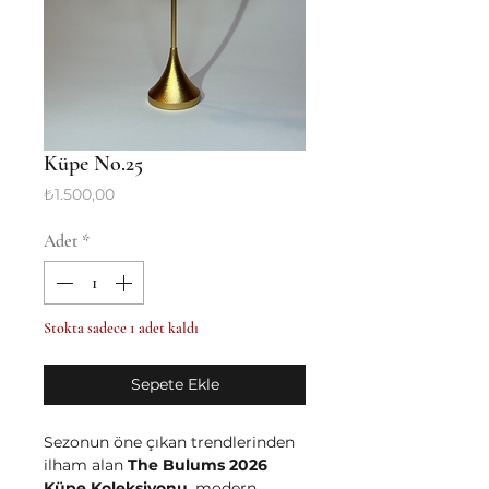
Küpe No.25
Fiyat
₺1.500,00
Adet
*
Stokta sadece 1 adet kaldı
Sepete Ekle
Sezonun öne çıkan trendlerinden
ilham alan
The Bulums 2026
Küpe Koleksiyonu
, modern