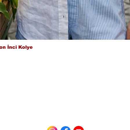
Hızlı Bakış
on İnci Kolye