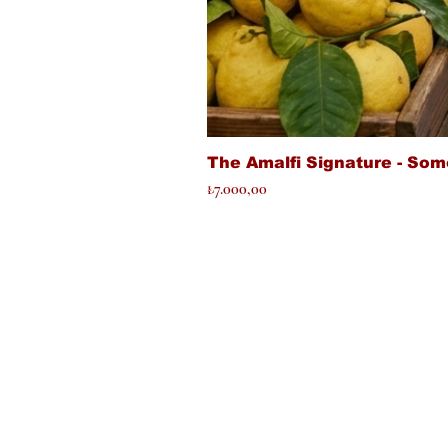
The Amalfi Signature - Som
Fiyat
₺7.000,00