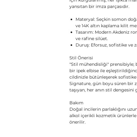
için kurgulanmış, her ışıkta ma
yansıtan bir imza parçasıdır.
Materyal: Seçkin somon doğal
ve 14K altın kaplama kilit m
Tasarım: Modern Akdeniz rom
ve rafine silüet.
Duruş: Eforsuz, sofistike ve 
Stil Önerisi
"Stil mühendisliği" prensibiyl
bir ipek elbise ile eşleştirildiğ
cildinizle bütünleşerek sofistike
Signature, gün boyu süren bir za
taşıyan, her anın stil dengesini
Bakım
Doğal incilerin parlaklığını uzu
alkol içerikli kozmetik ürünler
önerilir.