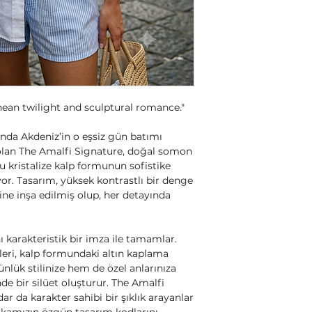
an twilight and sculptural romance."
da Akdeniz’in o eşsiz gün batımı
 olan The Amalfi Signature, doğal somon
u kristalize kalp formunun sofistike
r. Tasarım, yüksek kontrastlı bir denge
ine inşa edilmiş olup, her detayında
ı karakteristik bir imza ile tamamlar.
eri, kalp formundaki altın kaplama
lük stilinize hem de özel anlarınıza
de bir silüet oluşturur. The Amalfi
ar da karakter sahibi bir şıklık arayanlar