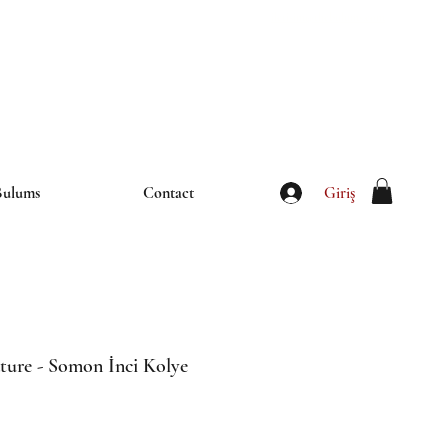
iletisim@thebulums.com
Giriş
Bulums
Contact
ture - Somon İnci Kolye