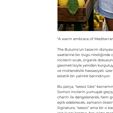
"A warm embrace of Mediterrane
The Bulums’un tasarım dünyasın
saatlerine bir övgü niteliğinde
incilerin sıcak, organik dokusun
geometrisiyle yeniden kurguluyo
ve mühendislik hassasiyeti üzer
estetik bir yalınlık barındırıyor.
Bu parça, "sessiz lüks" kavramın
Somon incilerin yumuşak geçişl
charm ile dengelenerek, hem gün
eşlik edebilecek, zamanın ötesin
Signature, "sessiz" ama bir o kad