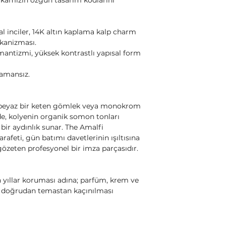
rkamızın özgün tasarım kodlarını
 inciler, 14K altın kaplama kalp charm
ekanizması.
antizmi, yüksek kontrastlı yapısal form
zamansız.
e; beyaz bir keten gömlek veya monokrom
inde, kolyenin organik somon tonları
 bir aydınlık sunar. The Amalfi
rafeti, gün batımı davetlerinin ışıltısına
 gözeten profesyonel bir imza parçasıdır.
n yıllar koruması adına; parfüm, krem ve
le doğrudan temastan kaçınılması