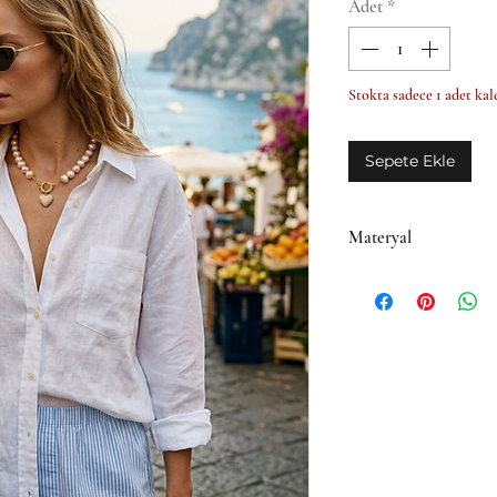
Adet
*
Stokta sadece 1 adet kal
Sepete Ekle
Materyal
• Pirinç üzeri 14K m