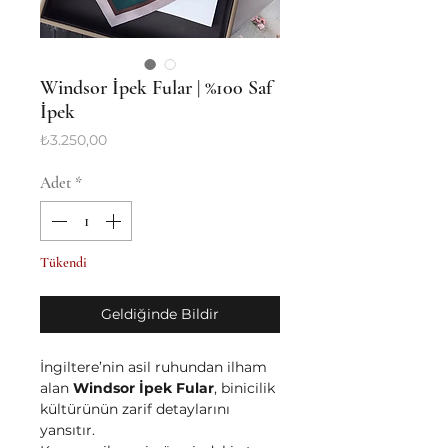
Windsor İpek Fular | %100 Saf
İpek
Fiyat
₺3.250,00
Adet
*
Tükendi
Geldiğinde Bildir
İngiltere’nin asil ruhundan ilham
alan
Windsor İpek Fular
, binicilik
kültürünün zarif detaylarını
yansıtır.