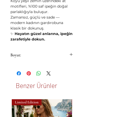
Koyu yeşil zemin üzerindeki at
motifleri, %100 saf ipeğin doğal
parlaklığıyla buluşur.
Zamansız, güçlü ve sade —
modern kadının gardırobuna
klasik bir dokunuş.
✨
Hayatın güzel anlarına, ipeğin
zarafetiyle dokun.
Boyut:
53x53cm
Benzer Ürünler
Limited Edition
New