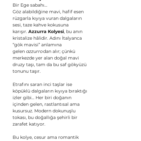
Bir Ege sabahı…
Göz alabildiğine mavi, hafif esen
rüzgarla kıyıya vuran dalgaların
sesi, taze kahve kokusuna
karışır.
Azzurra Kolyesi
, bu anın
kristalize hâlidir. Adını İtalyanca
“gök mavisi” anlamına
gelen
azzurro
dan alır; çünkü
merkezde yer alan doğal mavi
druzy taşı, tam da bu saf gökyüzü
tonunu taşır.
Etrafını saran inci taşlar ise
köpüklü dalgaların kıyıya bıraktığı
izler gibi... Her biri doğanın
içinden gelen, rastlantısal ama
kusursuz. Modern dokunuşlu
tokası, bu doğallığa şehirli bir
zarafet katıyor.
Bu kolye, cesur ama romantik