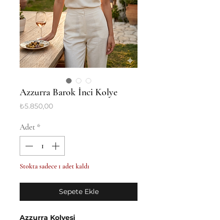
Azzurra Barok İnci Kolye
Fiyat
₺5.850,00
Adet
*
Stokta sadece 1 adet kaldı
Sepete Ekle
Azzurra Kolyesi