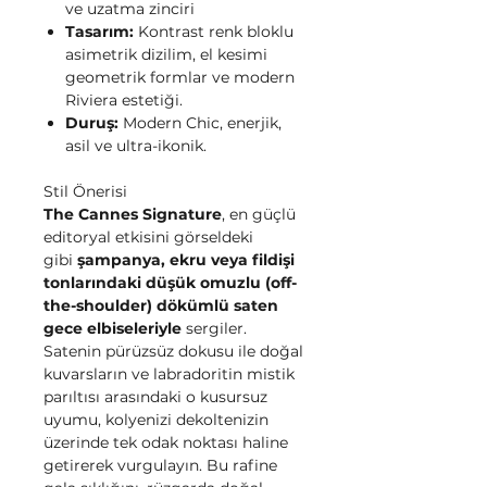
ve uzatma zinciri
Tasarım:
Kontrast renk bloklu
asimetrik dizilim, el kesimi
geometrik formlar ve modern
Riviera estetiği.
Duruş:
Modern Chic, enerjik,
asil ve ultra-ikonik.
Stil Önerisi
The Cannes Signature
, en güçlü
editoryal etkisini görseldeki
gibi
şampanya, ekru veya fildişi
tonlarındaki düşük omuzlu (off-
the-shoulder) dökümlü saten
gece elbiseleriyle
sergiler.
Satenin pürüzsüz dokusu ile doğal
kuvarsların ve labradoritin mistik
parıltısı arasındaki o kusursuz
uyumu, kolyenizi dekoltenizin
üzerinde tek odak noktası haline
getirerek vurgulayın. Bu rafine