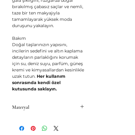
gala şıklığını, rüzgarda doğal
bırakılmış çabasız saçlar ve nemli,
taze bir ten makyajıyla
tamamlayarak yüksek moda
duruşunu yakalayın.
Bakım
Doğal taşlarınızın yapısını,
incilerin sedefini ve altın kaplama
detayların parlaklığını korumak
için su, deniz suyu, parfüm, güneş
kremi ve kimyasallardan kesinlikle
uzak tutun.
Her kullanım
sonrasında kendi özel
kutusunda saklayın.
Materyal
• Pirinç üzeri 14K mikron altın
kaplama