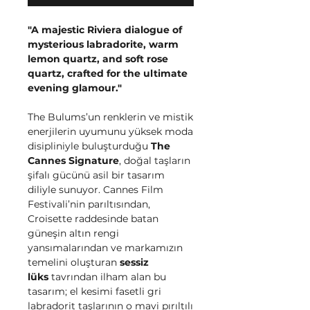
"A majestic Riviera dialogue of
mysterious labradorite, warm
lemon quartz, and soft rose
quartz, crafted for the ultimate
evening glamour."
The Bulums’un renklerin ve mistik
enerjilerin uyumunu yüksek moda
disipliniyle buluşturduğu
The
Cannes Signature
, doğal taşların
şifalı gücünü asil bir tasarım
diliyle sunuyor. Cannes Film
Festivali’nin parıltısından,
Croisette raddesinde batan
güneşin altın rengi
yansımalarından ve markamızın
temelini oluşturan
sessiz
lüks
tavrından ilham alan bu
tasarım; el kesimi fasetli gri
labradorit taşlarının o mavi pırıltılı