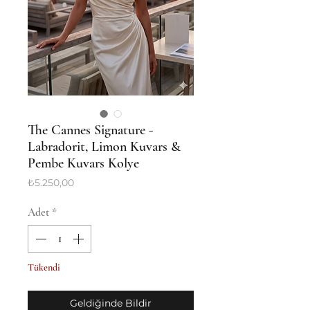
The Cannes Signature -
Labradorit, Limon Kuvars &
Pembe Kuvars Kolye
Fiyat
₺5.250,00
Adet
*
Tükendi
Geldiğinde Bildir