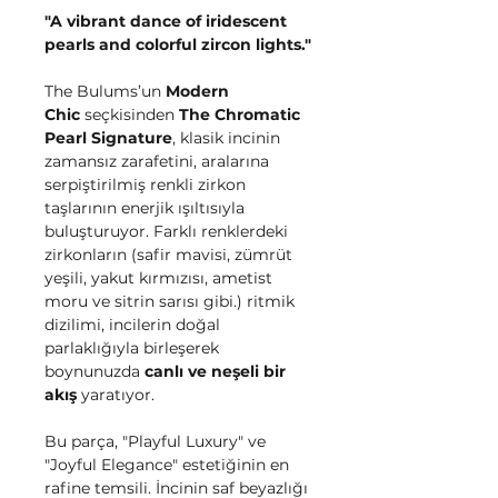
"A vibrant dance of iridescent
pearls and colorful zircon lights."
The Bulums’un
Modern
Chic
seçkisinden
The Chromatic
Pearl Signature
, klasik incinin
zamansız zarafetini, aralarına
serpiştirilmiş renkli zirkon
taşlarının enerjik ışıltısıyla
buluşturuyor. Farklı renklerdeki
zirkonların (safir mavisi, zümrüt
yeşili, yakut kırmızısı, ametist
moru ve sitrin sarısı gibi.) ritmik
dizilimi, incilerin doğal
parlaklığıyla birleşerek
boynunuzda
canlı ve neşeli bir
akış
yaratıyor.
Bu parça, "Playful Luxury" ve
"Joyful Elegance" estetiğinin en
rafine temsili. İncinin saf beyazlığı