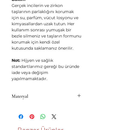
Gerçek incilerin ve zirkon
taşlarının parlaklığını korumak
için su, parfüm, vücut losyonu ve
kimyasallardan uzak tutun. Her
kullanım sonrası yumuşak bir
bezle silmeniz ve taşların formunu
korumak için kendi özel
kutusunda saklamanız önerilir.
Not:
Hijyen ve sağlık
standartlarımız gereği bu üründe
iade veya değişim
yapılmamaktadır.
Materyal
• Pirinç üzeri 14K mikron altın
kaplama
Benzer Ürünler