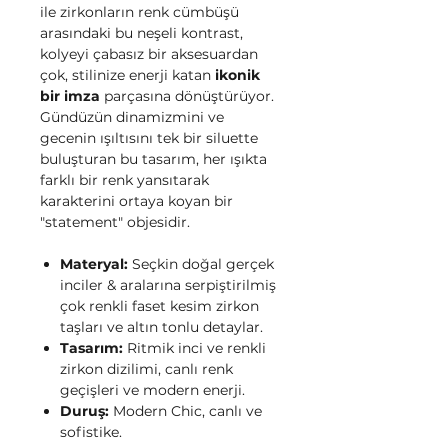
ile zirkonların renk cümbüşü
arasındaki bu neşeli kontrast,
kolyeyi çabasız bir aksesuardan
çok, stilinize enerji katan
ikonik
bir imza
parçasına dönüştürüyor.
Gündüzün dinamizmini ve
gecenin ışıltısını tek bir siluette
buluşturan bu tasarım, her ışıkta
farklı bir renk yansıtarak
karakterini ortaya koyan bir
"statement" objesidir.
Materyal:
Seçkin doğal gerçek
inciler & aralarına serpiştirilmiş
çok renkli faset kesim zirkon
taşları ve altın tonlu detaylar.
Tasarım:
Ritmik inci ve renkli
zirkon dizilimi, canlı renk
geçişleri ve modern enerji.
Duruş:
Modern Chic, canlı ve
sofistike.