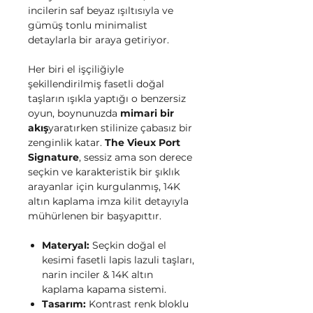
incilerin saf beyaz ışıltısıyla ve
gümüş tonlu minimalist
detaylarla bir araya getiriyor.
Her biri el işçiliğiyle
şekillendirilmiş fasetli doğal
taşların ışıkla yaptığı o benzersiz
oyun, boynunuzda
mimari bir
akış
yaratırken stilinize çabasız bir
zenginlik katar.
The Vieux Port
Signature
, sessiz ama son derece
seçkin ve karakteristik bir şıklık
arayanlar için kurgulanmış, 14K
altın kaplama imza kilit detayıyla
mühürlenen bir başyapıttır.
Materyal:
Seçkin doğal el
kesimi fasetli lapis lazuli taşları,
narin inciler & 14K altın
kaplama kapama sistemi.
Tasarım:
Kontrast renk bloklu