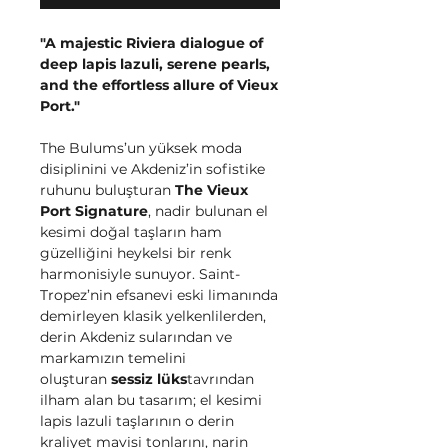
"A majestic Riviera dialogue of
deep lapis lazuli, serene pearls,
and the effortless allure of Vieux
Port."
The Bulums’un yüksek moda
disiplinini ve Akdeniz’in sofistike
ruhunu buluşturan
The Vieux
Port Signature
, nadir bulunan el
kesimi doğal taşların ham
güzelliğini heykelsi bir renk
harmonisiyle sunuyor. Saint-
Tropez’nin efsanevi eski limanında
demirleyen klasik yelkenlilerden,
derin Akdeniz sularından ve
markamızın temelini
oluşturan
sessiz lüks
tavrından
ilham alan bu tasarım; el kesimi
lapis lazuli taşlarının o derin
kraliyet mavisi tonlarını, narin