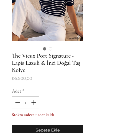
The Vieux Port Signature -
Lapis Lazuli & İnci Doğal Taş
Kolye
Fiyat
₺5.500,00
Adet
*
Stokta sadece 1 adet kaldı
Sepete Ekle