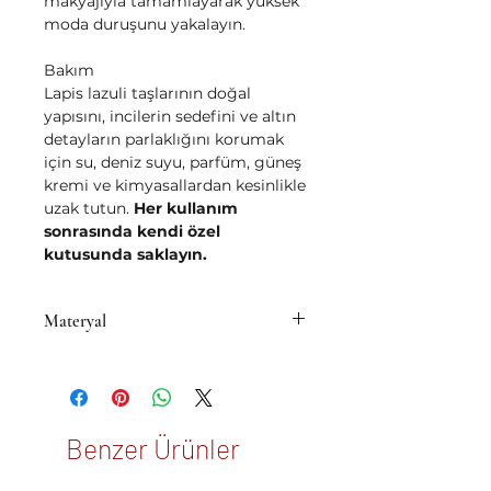
makyajıyla tamamlayarak yüksek
moda duruşunu yakalayın.
Bakım
Lapis lazuli taşlarının doğal
yapısını, incilerin sedefini ve altın
detayların parlaklığını korumak
için su, deniz suyu, parfüm, güneş
kremi ve kimyasallardan kesinlikle
uzak tutun.
Her kullanım
sonrasında kendi özel
kutusunda saklayın.
Materyal
• Pirinç üzeri 14K mikron altın
kaplama
Benzer Ürünler