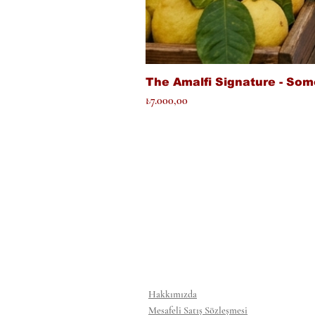
The Amalfi Signature - Som
Fiyat
₺7.000,00
Hakkımızda
Mesafeli Satış Sözleşmesi