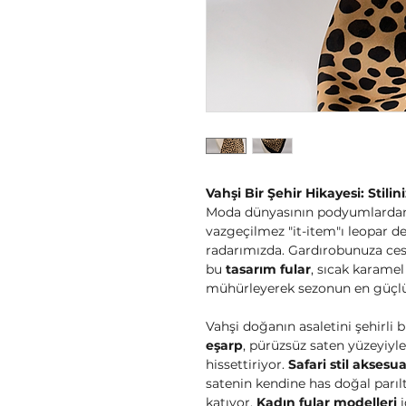
Vahşi Bir Şehir Hikayesi: Stili
Moda dünyasının podyumlardan
vazgeçilmez "it-item"ı leopar d
radarımızda. Gardırobunuza ces
bu
tasarım fular
, sıcak karamel
mühürleyerek sezonun en güçlü
Vahşi doğanın asaletini şehirli b
eşarp
, pürüzsüz saten yüzeyiyl
hissettiriyor.
Safari stil aksesu
satenin kendine has doğal parıltı
katıyor.
Kadın fular modelleri
i