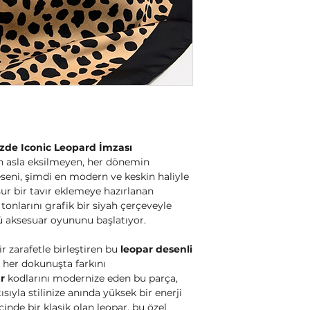
nizde Iconic Leopard İmzası
 asla eksilmeyen, her dönemin
eseni, şimdi en modern ve keskin haliyle
ur bir tavır eklemeye hazırlanan
 tonlarını grafik bir siyah çerçeveyle
 aksesuar oyununu başlatıyor.
ir zarafetle birleştiren bu
leopar desenli
e her dokunuşta farkını
ar
kodlarını modernize eden bu parça,
sıyla stilinize anında yüksek bir enerji
çinde bir klasik olan leopar, bu özel