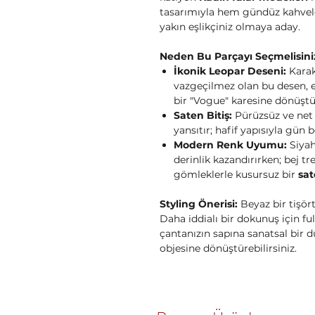
tasarımıyla hem gündüz kahvele
yakın eşlikçiniz olmaya aday.
Neden Bu Parçayı Seçmelisini
İkonik Leopar Deseni:
Karak
vazgeçilmez olan bu desen, en
bir "Vogue" karesine dönüşt
Saten Bitiş:
Pürüzsüz ve net 
yansıtır; hafif yapısıyla gün
Modern Renk Uyumu:
Siyah
derinlik kazandırırken; bej tr
gömleklerle kusursuz bir
sat
Styling Önerisi:
Beyaz bir tişört 
Daha iddialı bir dokunuş için ful
çantanızın sapına sanatsal bir d
objesine dönüştürebilirsiniz.