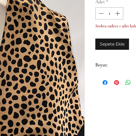
Adet
*
Stokta sadece 1 adet kal
Sepete Ekle
Boyut:
65x65cm