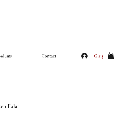
iletisim@thebulums.com
Giriş
Bulums
Contact
ten Fular